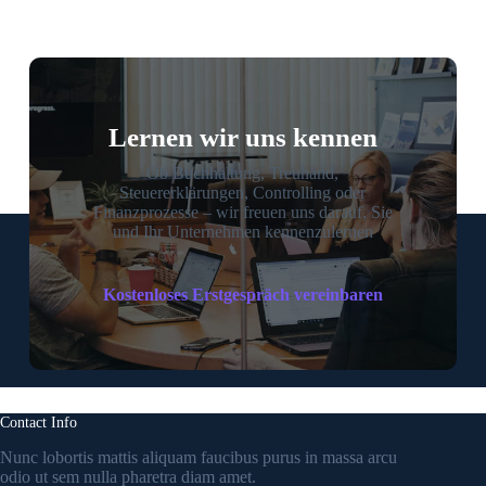
Lernen wir uns kennen
Ob Buchhaltung, Treuhand,
Steuererklärungen, Controlling oder
Finanzprozesse – wir freuen uns darauf, Sie
und Ihr Unternehmen kennenzulernen
Kostenloses Erstgespräch vereinbaren
Contact Info
Nunc lobortis mattis aliquam faucibus purus in massa arcu
odio ut sem nulla pharetra diam amet.