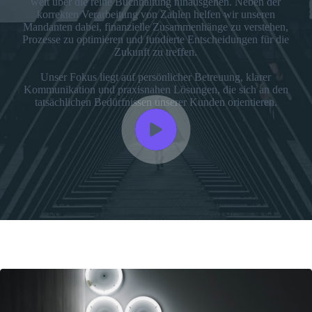
weit über die reine Buchhaltung hinausgehen. Neben der
korrekten Verarbeitung von Zahlen helfen wir unseren
Mandanten dabei, finanzielle Zusammenhänge zu verstehen,
Prozesse zu optimieren und fundierte Entscheidungen für die
Zukunft zu treffen.
Unser Fokus liegt auf persönlicher Betreuung, klarer
Kommunikation und praxisnahen Lösungen, die sich an den
tatsächlichen Bedürfnissen unserer Kunden orientieren.